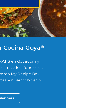
a Cocina Goya
®
RATIS en Goya.com y
 ilimitado a funciones
 como My Recipe Box,
tas, y nuestro boletín.
Ver más