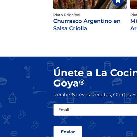
Plato Principal
Pla
Churrasco Argentino en
Mi
Salsa Criolla
Ar
Únete a La Coci
Goya
®
Recibe Nuevas Recetas, Ofertas E
Email
(Obligatorio)