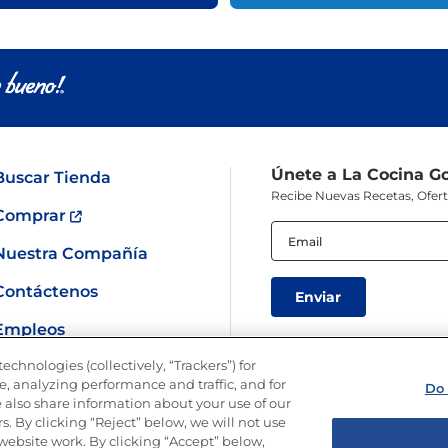
Únete a La Cocina G
Buscar Tienda
Recibe Nuevas Recetas, Ofer
Comprar
Email
(Obligatorio)
Nuestra Compañía
Contáctenos
Empleos
echnologies (collectively, “Trackers”) for
SÍGUENOS EN LAS REDES
, analyzing performance and traffic, and for
Do 
 also share information about your use of our
s. By clicking “Reject” below, we will not use
r website work. By clicking “Accept” below,