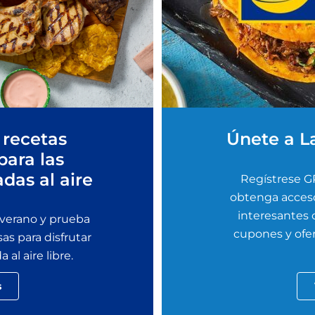
 recetas
Únete a L
para las
adas al aire
Regístrese G
obtenga acceso
interesantes
 verano y prueba
cupones y ofer
sas para disfrutar
al aire libre.
s