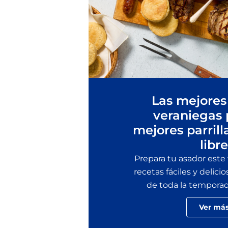
Las mejores
veraniegas 
mejores parrill
libre
Prepara tu asador este
recetas fáciles y delicio
de toda la temporada 
Ver má