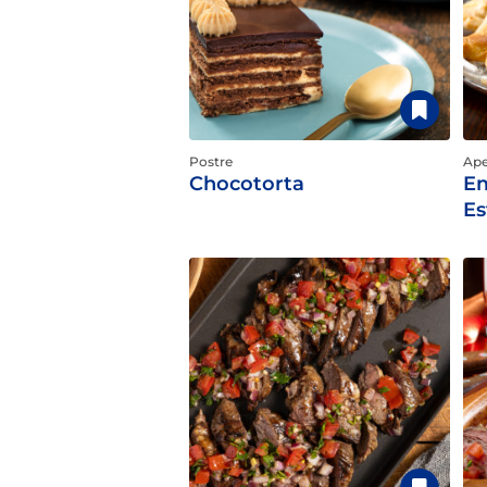
Postre
Ape
Chocotorta
Em
Es