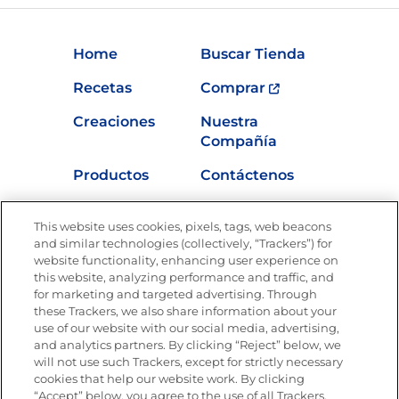
Home
Buscar Tienda
Recetas
Comprar
Creaciones
Nuestra
Compañía
Productos
Contáctenos
Vídeos
Empleos
This website uses cookies, pixels, tags, web beacons
Nutrición
and similar technologies (collectively, “Trackers”) for
website functionality, enhancing user experience on
this website, analyzing performance and traffic, and
for marketing and targeted advertising. Through
these Trackers, we also share information about your
Únete a La Cocina Goya
®
use of our website with our social media, advertising,
Recibe Nuevas Recetas, Ofertas Especiales y
and analytics partners. By clicking “Reject” below, we
Promociones
will not use such Trackers, except for strictly necessary
cookies that help our website work. By clicking
Email
(Obligatorio)
“Accept” below, you agree to the use of all Trackers.