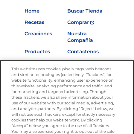
Home
Buscar Tienda
Recetas
Comprar
Creaciones
Nuestra
Compañía
Productos
Contáctenos
Vídeos
Empleos
This website uses cookies, pixels, tags, web beacons
Nutrición
and similar technologies (collectively, “Trackers”) for
website functionality, enhancing user experience on
this website, analyzing performance and traffic, and
for marketing and targeted advertising. Through
these Trackers, we also share information about your
Únete a La Cocina Goya
®
use of our website with our social media, advertising,
Recibe Nuevas Recetas, Ofertas Especiales y
and analytics partners. By clicking “Reject” below, we
Promociones
will not use such Trackers, except for strictly necessary
cookies that help our website work. By clicking
Email
(Obligatorio)
“Accept” below, you agree to the use of all Trackers.
You may also exercise your right to opt-out of the sale