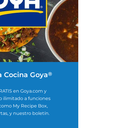
a Cocina Goya
®
RATIS en Goya.com y
 ilimitado a funciones
 como My Recipe Box,
tas, y nuestro boletín.