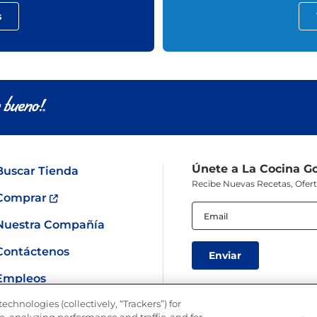
s
Únete a La Cocina G
Buscar Tienda
Recibe Nuevas Recetas, Ofer
Comprar
Email
(Obligatorio)
Nuestra Compañía
Contáctenos
Empleos
echnologies (collectively, “Trackers”) for
SÍGUENOS EN LAS REDES