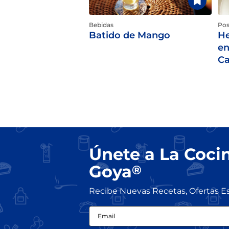
Bebidas
Pos
Batido de Mango
He
en
C
Únete a La Coci
Goya
®
Recibe Nuevas Recetas, Ofertas E
Email
(Obligatorio)