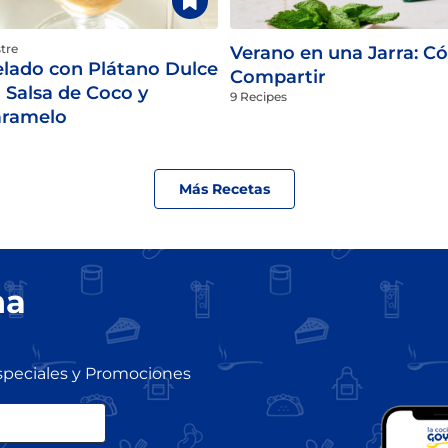
tre
Verano en una Jarra: Có
lado con Plátano Dulce
Compartir
 Salsa de Coco y
9 Recipes
aramelo
Más Recetas
na
speciales y Promociones