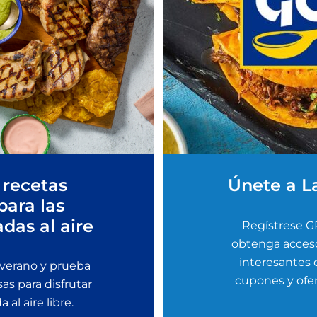
 recetas
Únete a L
para las
adas al aire
Regístrese G
obtenga acceso
interesantes
 verano y prueba
cupones y ofer
sas para disfrutar
al aire libre.