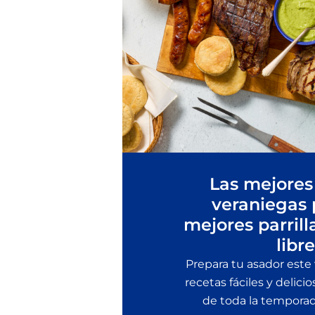
Las mejores
veraniegas 
mejores parrill
libre
Prepara tu asador este
recetas fáciles y delicio
de toda la temporada 