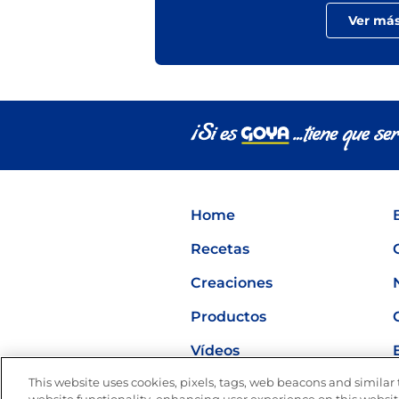
Ver má
Home
Recetas
Creaciones
Productos
Vídeos
This website uses cookies, pixels, tags, web beacons and similar t
Nutrición