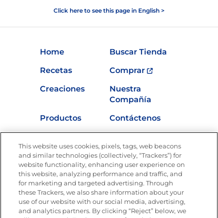
Click here to see this page in English >
Home
Buscar Tienda
Recetas
Comprar
Creaciones
Nuestra
Compañía
Productos
Contáctenos
Vídeos
Empleos
This website uses cookies, pixels, tags, web beacons
Nutrición
and similar technologies (collectively, “Trackers”) for
website functionality, enhancing user experience on
this website, analyzing performance and traffic, and
for marketing and targeted advertising. Through
these Trackers, we also share information about your
Únete a La Cocina Goya
®
use of our website with our social media, advertising,
Recibe Nuevas Recetas, Ofertas Especiales y
and analytics partners. By clicking “Reject” below, we
Promociones