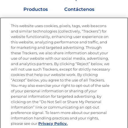
Productos
Contáctenos
Vídeos
Empleos
This website uses cookies, pixels, tags, web beacons
Nutrición
and similar technologies (collectively, “Trackers”) for
website functionality, enhancing user experience on
this website, analyzing performance and traffic, and
for marketing and targeted advertising. Through
these Trackers, we also share information about your
Únete a La Cocina Goya
®
use of our website with our social media, advertising,
Recibe Nuevas Recetas, Ofertas Especiales y
and analytics partners. By clicking “Reject” below, we
Promociones
will not use such Trackers, except for strictly necessary
cookies that help our website work. By clicking
Email
(Obligatorio)
“Accept” below, you agree to the use of all Trackers.
You may also exercise your right to opt-out of the sale
of your personal information or sharing of your
personal information for targeted advertising, by
clicking on the “Do Not Sell or Share My Personal
Information” link or communicating an opt-out
preference signal. To learn more about our personal
SÍGUENOS EN LAS REDES SOCIALES
information handling practices and your rights,
please see our
Privacy Policy.