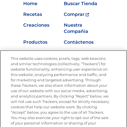
Home
Buscar Tienda
Recetas
Comprar
Creaciones
Nuestra
Compañía
Productos
Contáctenos
Vídeos
Empleos
This website uses cookies, pixels, tags, web beacons
Nutrición
and similar technologies (collectively, “Trackers”) for
website functionality, enhancing user experience on
this website, analyzing performance and traffic, and
for marketing and targeted advertising. Through
these Trackers, we also share information about your
Únete a La Cocina Goya
®
use of our website with our social media, advertising,
Recibe Nuevas Recetas, Ofertas Especiales y
and analytics partners. By clicking “Reject” below, we
Promociones
will not use such Trackers, except for strictly necessary
cookies that help our website work. By clicking
Email
(Obligatorio)
“Accept” below, you agree to the use of all Trackers.
You may also exercise your right to opt-out of the sale
of your personal information or sharing of your