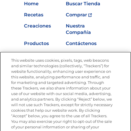
Home
Buscar Tienda
Recetas
Comprar
Creaciones
Nuestra
Compañía
Productos
Contáctenos
Vídeos
Empleos
This website uses cookies, pixels, tags, web beacons
Nutrición
and similar technologies (collectively, “Trackers”) for
website functionality, enhancing user experience on
this website, analyzing performance and traffic, and
for marketing and targeted advertising. Through
these Trackers, we also share information about your
Únete a La Cocina Goya
®
use of our website with our social media, advertising,
Recibe Nuevas Recetas, Ofertas Especiales y
and analytics partners. By clicking “Reject” below, we
Promociones
will not use such Trackers, except for strictly necessary
cookies that help our website work. By clicking
Email
(Obligatorio)
“Accept” below, you agree to the use of all Trackers.
You may also exercise your right to opt-out of the sale
of your personal information or sharing of your