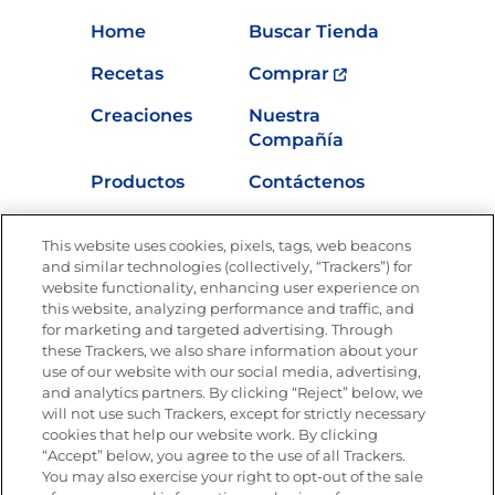
Home
Buscar Tienda
Recetas
Comprar
Creaciones
Nuestra
Compañía
Productos
Contáctenos
Vídeos
Empleos
This website uses cookies, pixels, tags, web beacons
Nutrición
and similar technologies (collectively, “Trackers”) for
website functionality, enhancing user experience on
this website, analyzing performance and traffic, and
for marketing and targeted advertising. Through
these Trackers, we also share information about your
Únete a La Cocina Goya
®
use of our website with our social media, advertising,
Recibe Nuevas Recetas, Ofertas Especiales y
and analytics partners. By clicking “Reject” below, we
Promociones
will not use such Trackers, except for strictly necessary
cookies that help our website work. By clicking
Email
(Obligatorio)
“Accept” below, you agree to the use of all Trackers.
You may also exercise your right to opt-out of the sale