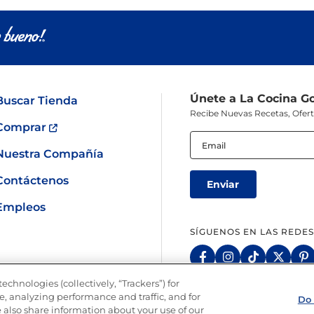
Pescado
Pudin
Camarón
Únete a La Cocina G
Buscar Tienda
Recibe Nuevas Recetas, Ofer
Comprar
Email
(Obligatorio)
Nuestra Compañía
Contáctenos
Empleos
SÍGUENOS EN LAS REDES
echnologies (collectively, “Trackers”) for
, analyzing performance and traffic, and for
Do 
 also share information about your use of our