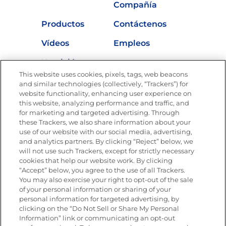
Compañía
Productos
Contáctenos
Vídeos
Empleos
Nutrición
This website uses cookies, pixels, tags, web beacons
and similar technologies (collectively, “Trackers”) for
website functionality, enhancing user experience on
this website, analyzing performance and traffic, and
Únete a La Cocina Goya®
for marketing and targeted advertising. Through
Recibe Nuevas Recetas, Ofertas Especiales y
these Trackers, we also share information about your
Promociones
use of our website with our social media, advertising,
and analytics partners. By clicking “Reject” below, we
SÍGUENOS EN LAS REDES SOCIALES
will not use such Trackers, except for strictly necessary
cookies that help our website work. By clicking
“Accept” below, you agree to the use of all Trackers.
You may also exercise your right to opt-out of the sale
of your personal information or sharing of your
Mapa del sitio
Política de privacidad
personal information for targeted advertising, by
Limitar el uso de mis datos personales sensibles
clicking on the “Do Not Sell or Share My Personal
No vender ni compartir mis datos personales
Information” link or communicating an opt-out
Copyright © 2026 Goya Foods, Inc. Todos los derechos reservados.