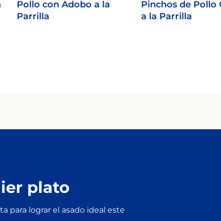
n
Pollo con Adobo a la
Pinchos de Pollo 
Parrilla
a la Parrilla
er plato
a para lograr el asado ideal este