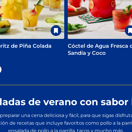
ritz de Piña Colada
Cóctel de Agua Fresca 
Sandía y Coco
lladas de verano con sabor 
preparar una cena deliciosa y fácil, para que sigas disfru
ión de recetas que incluye favoritos como pollo a la parr
ensalada de pollo a la parrilla, tacos y mucho más.