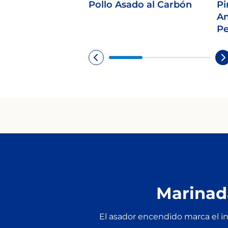
Pollo Asado al Carbón
Pi
An
P
Marinad
El asador encendido marca el ini