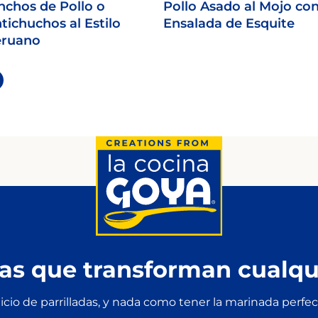
nchos de Pollo o
Pollo Asado al Mojo co
tichuchos al Estilo
Ensalada de Esquite
eruano
as que transforman cualqui
cio de parrilladas, y nada como tener la marinada perfect