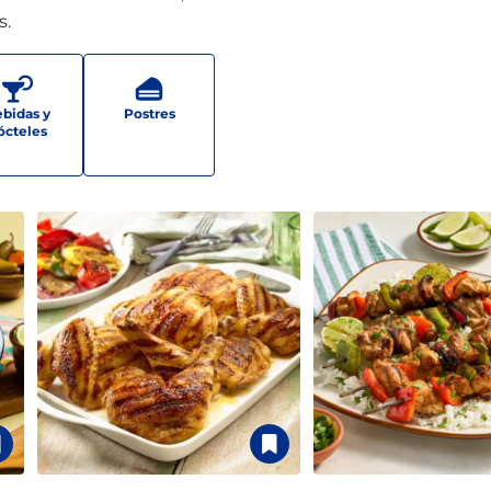
s.
bidas y
Postres
ócteles