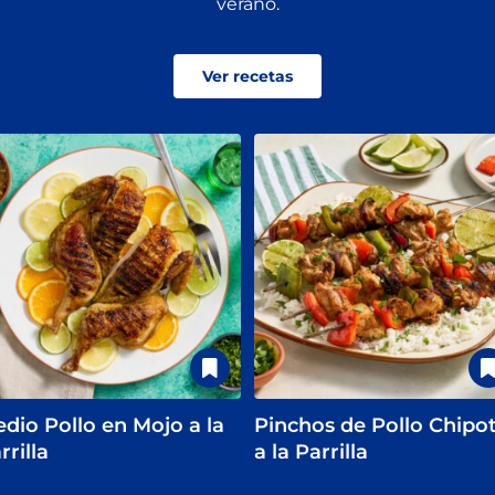
verano.
Ver recetas
dio Pollo en Mojo a la
Pinchos de Pollo Chipot
rrilla
a la Parrilla