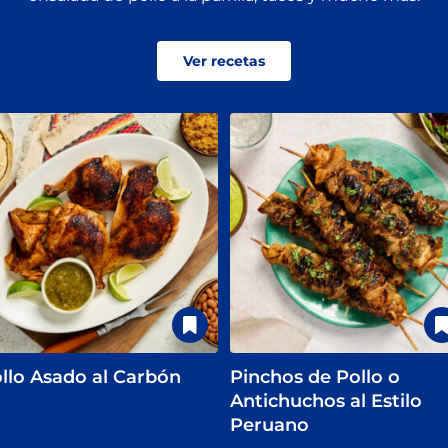
Ver recetas
llo Asado al Carbón
Pinchos de Pollo o
Antichuchos al Estilo
Peruano