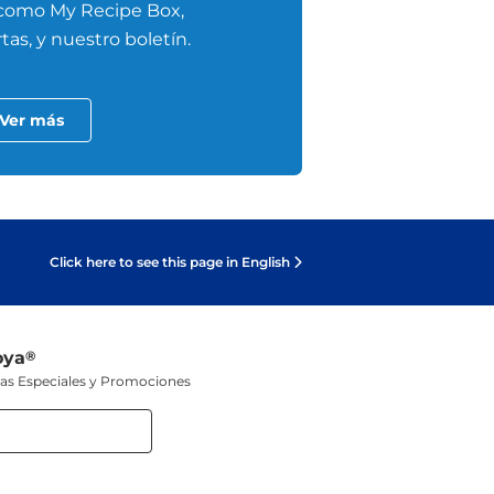
 como My Recipe Box,
tas, y nuestro boletín.
Ver más
Click here to see this page in English
oya
®
tas Especiales y Promociones