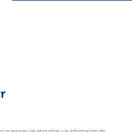
r
 ocasiones las etiquetas y la información de