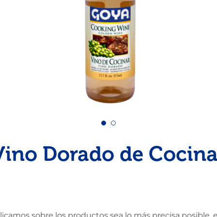
Pescado
Pudin
Camarón
Vino Dorado de Cocina
amos sobre los productos sea lo más precisa posible, en