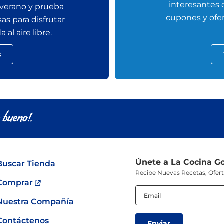
interesantes
 verano y prueba
cupones y ofer
sas para disfrutar
al aire libre.
s
Únete a La Cocina G
Buscar Tienda
Recibe Nuevas Recetas, Ofer
Comprar
Email
(Obligatorio)
Nuestra Compañía
Contáctenos