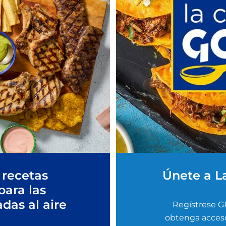
 recetas
Únete a L
para las
adas al aire
Regístrese G
obtenga acceso