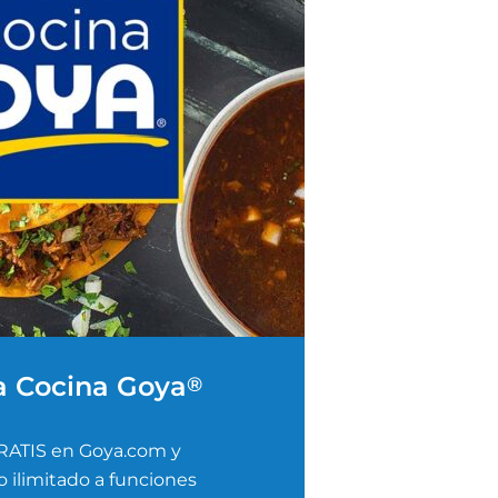
a Cocina Goya
®
RATIS en Goya.com y
 ilimitado a funciones