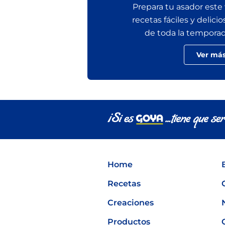
Prepara tu asador este
recetas fáciles y delicio
de toda la temporada 
Ver má
Home
Recetas
Creaciones
Productos