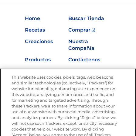
Home
Buscar Tienda
Recetas
Comprar
Creaciones
Nuestra
Compañía
Productos
Contáctenos
Vídeos
Empleos
This website uses cookies, pixels, tags, web beacons
Nutrición
and similar technologies (collectively, “Trackers”) for
website functionality, enhancing user experience on
this website, analyzing performance and traffic, and
for marketing and targeted advertising. Through
these Trackers, we also share information about your
Únete a La Cocina Goya
®
use of our website with our social media, advertising,
Recibe Nuevas Recetas, Ofertas Especiales y
and analytics partners. By clicking “Reject” below, we
Promociones
will not use such Trackers, except for strictly necessary
cookies that help our website work. By clicking
Email
(Obligatorio)
“Accept” below, you agree to the use of all Trackers.