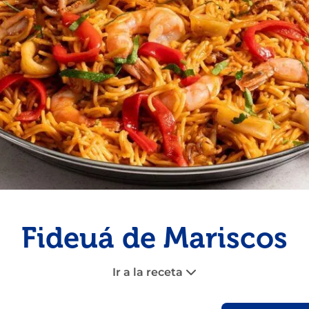
Congelados
Tarta
Pescado
Pudin
Camarón
Fideuá de Mariscos
Ir a la receta