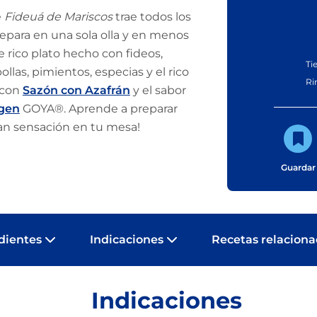
e
Fideuá de Mariscos
trae todos los
repara en una sola olla y en menos
e rico plato hecho con fideos,
Ti
llas, pimientos, especias y el rico
Ri
 con
Sazón con Azafrán
y el sabor
rgen
GOYA®. Aprende a preparar
gran sensación en tu mesa!
Guardar
dientes
Indicaciones
Recetas relacion
Indicaciones