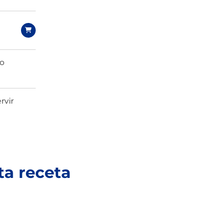
do
rvir
ta receta