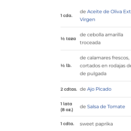
de
Aceite de Oliva Ext
1 cda.
Virgen
de cebolla amarilla
½ taza
troceada
de calamares frescos,
cortados en rodajas 
½ lb.
de pulgada
de
Ajo Picado
2 cdtas.
1 lata
de
Salsa de Tomate
(8 oz.)
sweet paprika
1 cdta.