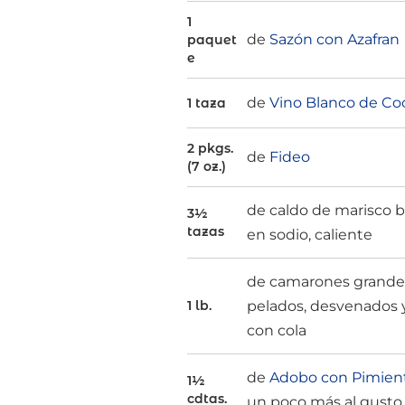
1
de
Sazón con Azafran
paquet
e
de
Vino Blanco de Co
1 taza
2 pkgs.
de
Fideo
(7 oz.)
de caldo de marisco b
3½
tazas
en sodio, caliente
de camarones grande
pelados, desvenados 
1 lb.
con cola
de
Adobo con Pimien
1½
cdtas.
un poco más al gusto