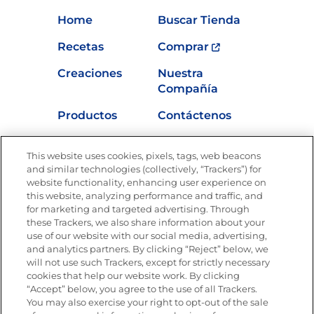
Home
Buscar Tienda
Recetas
Comprar
Creaciones
Nuestra
Compañía
Productos
Contáctenos
Vídeos
Empleos
This website uses cookies, pixels, tags, web beacons
Nutrición
and similar technologies (collectively, “Trackers”) for
website functionality, enhancing user experience on
this website, analyzing performance and traffic, and
for marketing and targeted advertising. Through
these Trackers, we also share information about your
Únete a La Cocina Goya
®
use of our website with our social media, advertising,
Recibe Nuevas Recetas, Ofertas Especiales y
and analytics partners. By clicking “Reject” below, we
Promociones
will not use such Trackers, except for strictly necessary
cookies that help our website work. By clicking
Email
(Obligatorio)
“Accept” below, you agree to the use of all Trackers.
You may also exercise your right to opt-out of the sale