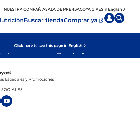
NUESTRA COMPAÑÍA
SALA DE PRENSA
GOYA GIVES
In English
utrición
Buscar tienda
Comprar ya
Click here to see this page in English
Cocina por
Tipo de dieta
región
Mi Plato
eos y Carnes
oya®
Caribe
Vegano
igeradas
tas Especiales y Promociones
Mexico
Vegetariano
uctos Dulces
 SOCIALES
Centro América
as y Pasta
Sur América
ks
España