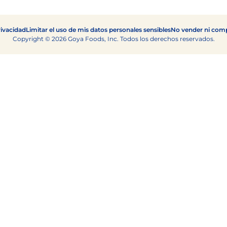
Congelados
Tarta
Pescado
Pudin
Camarón
rivacidad
Limitar el uso de mis datos personales sensibles
No vender ni comp
Copyright © 2026 Goya Foods, Inc. Todos los derechos reservados.