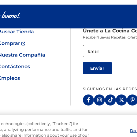
Pescado
Pudin
Camarón
Únete a La Cocina G
Buscar Tienda
Recibe Nuevas Recetas, Ofer
Comprar
Email
(Obligatorio)
Nuestra Compañía
Contáctenos
Empleos
SÍGUENOS EN LAS REDES
echnologies (collectively, “Trackers”) for
rivacidad
Limitar el uso de mis datos personales sensibles
No vender ni comp
, analyzing performance and traffic, and for
Do 
Copyright © 2026 Goya Foods, Inc. Todos los derechos reservados.
 also share information about your use of our