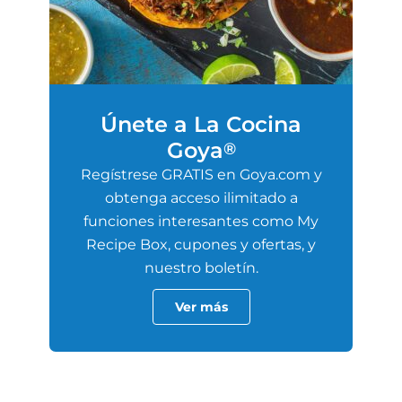
Únete a La Cocina
Goya
®
Regístrese GRATIS en Goya.com y
obtenga acceso ilimitado a
funciones interesantes como My
Recipe Box, cupones y ofertas, y
nuestro boletín.
Ver más