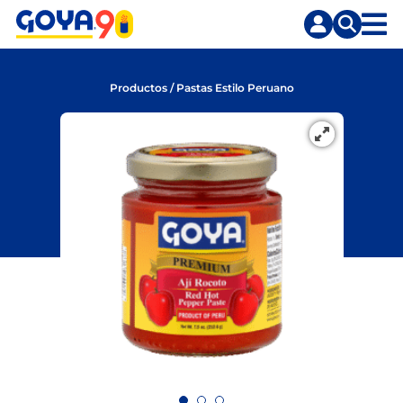
Saltar
Saltar
al
a
contenido
la
principal
búsqueda
Productos
/
Pastas Estilo Peruano