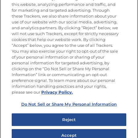
this website, analyzing performance and traffic, and
for marketing and targeted advertising. Through
these Trackers, we also share information about your
Únete a La Cocina Goya
®
use of our website with our social media, advertising,
Recibe Nuevas Recetas, Ofertas Especiales y
and analytics partners. By clicking “Reject” below, we
Promociones
will not use such Trackers, except for strictly necessary
cookies that help our website work. By clicking
Email
(Obligatorio)
“Accept” below, you agree to the use of all Trackers.
You may also exercise your right to opt-out of the sale
of your personal information or sharing of your
personal information for targeted advertising, by
clicking on the “Do Not Sell or Share My Personal
Information” link or communicating an opt-out
preference signal. To learn more about our personal
SÍGUENOS EN LAS REDES SOCIALES
information handling practices and your rights,
please see our
Privacy Policy.
Do Not Sell or Share My Personal Information
Mapa del sitio
Política de privacidad
Reject
Limitar el uso de mis datos personales sensibles
No vender ni compartir mis datos personales
Accept
Copyright © 2026 Goya Foods, Inc. Todos los derechos reservados.