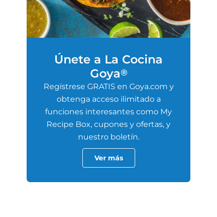
Únete a La Cocina
Goya
®
Regístrese GRATIS en Goya.com y
obtenga acceso ilimitado a
funciones interesantes como My
Recipe Box, cupones y ofertas, y
nuestro boletín.
Ver más