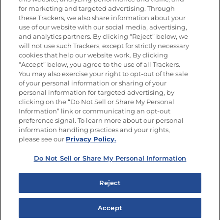
for marketing and targeted advertising. Through
these Trackers, we also share information about your
Únete a La Cocina Goya
®
use of our website with our social media, advertising,
Recibe Nuevas Recetas, Ofertas Especiales y
and analytics partners. By clicking “Reject” below, we
Promociones
will not use such Trackers, except for strictly necessary
cookies that help our website work. By clicking
Email
(Obligatorio)
“Accept” below, you agree to the use of all Trackers.
You may also exercise your right to opt-out of the sale
of your personal information or sharing of your
personal information for targeted advertising, by
clicking on the “Do Not Sell or Share My Personal
Information” link or communicating an opt-out
preference signal. To learn more about our personal
SÍGUENOS EN LAS REDES SOCIALES
information handling practices and your rights,
please see our
Privacy Policy.
Do Not Sell or Share My Personal Information
Mapa del sitio
Política de privacidad
Reject
Limitar el uso de mis datos personales sensibles
No vender ni compartir mis datos personales
Accept
Copyright © 2026 Goya Foods, Inc. Todos los derechos reservados.