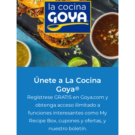
Únete a La Cocina
Goya
®
Regístrese GRATIS en Goya.com y
obtenga acceso ilimitado a
funciones interesantes como My
Recipe Box, cupones y ofertas, y
nuestro boletín.