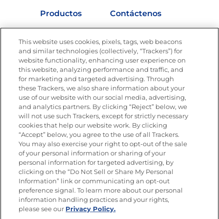
Productos
Contáctenos
Vídeos
Empleos
This website uses cookies, pixels, tags, web beacons
Nutrición
and similar technologies (collectively, “Trackers”) for
website functionality, enhancing user experience on
this website, analyzing performance and traffic, and
for marketing and targeted advertising. Through
these Trackers, we also share information about your
Únete a La Cocina Goya
®
use of our website with our social media, advertising,
Recibe Nuevas Recetas, Ofertas Especiales y
and analytics partners. By clicking “Reject” below, we
Promociones
will not use such Trackers, except for strictly necessary
cookies that help our website work. By clicking
Email
(Obligatorio)
“Accept” below, you agree to the use of all Trackers.
You may also exercise your right to opt-out of the sale
of your personal information or sharing of your
personal information for targeted advertising, by
clicking on the “Do Not Sell or Share My Personal
Information” link or communicating an opt-out
preference signal. To learn more about our personal
SÍGUENOS EN LAS REDES SOCIALES
information handling practices and your rights,
please see our
Privacy Policy.