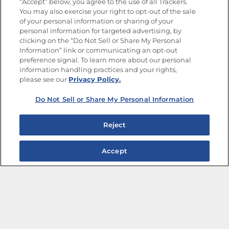
“Accept” below, you agree to the use of all Trackers.
You may also exercise your right to opt-out of the sale
of your personal information or sharing of your
Mapa del sitio
Política de privacidad
personal information for targeted advertising, by
Limitar el uso de mis datos personales sensibles
clicking on the “Do Not Sell or Share My Personal
No vender ni compartir mis datos personales
Information” link or communicating an opt-out
Copyright © 2026 Goya Foods, Inc. Todos los derechos reservados.
preference signal. To learn more about our personal
information handling practices and your rights,
please see our
Privacy Policy.
Do Not Sell or Share My Personal Information
Reject
Accept
Ensaladas de frijoles para disfrutar toda la semana
Marinadas que transforman cualquier plato
Verano en una Jarra: Cócteles Tropicales para
Compartir
Fáciles e irresistibles pinchos para el verano