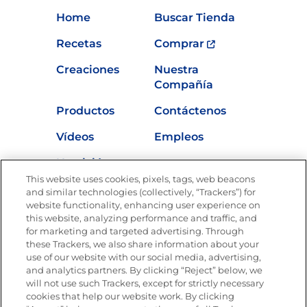
Home
Buscar Tienda
Recetas
Comprar
Creaciones
Nuestra
Compañía
Productos
Contáctenos
Vídeos
Empleos
Nutrición
This website uses cookies, pixels, tags, web beacons
and similar technologies (collectively, “Trackers”) for
website functionality, enhancing user experience on
this website, analyzing performance and traffic, and
Únete a La Cocina Goya®
for marketing and targeted advertising. Through
Recibe Nuevas Recetas, Ofertas Especiales y
these Trackers, we also share information about your
Promociones
use of our website with our social media, advertising,
and analytics partners. By clicking “Reject” below, we
SÍGUENOS EN LAS REDES SOCIALES
will not use such Trackers, except for strictly necessary
cookies that help our website work. By clicking