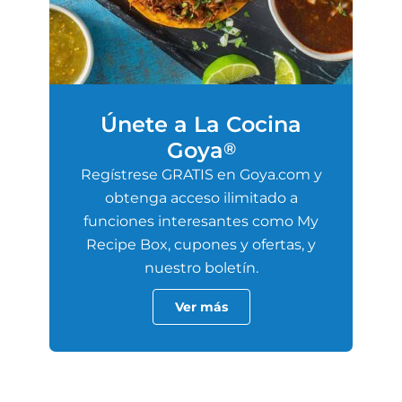
Únete a La Cocina
Goya
®
Regístrese GRATIS en Goya.com y
obtenga acceso ilimitado a
funciones interesantes como My
Recipe Box, cupones y ofertas, y
nuestro boletín.
Ver más