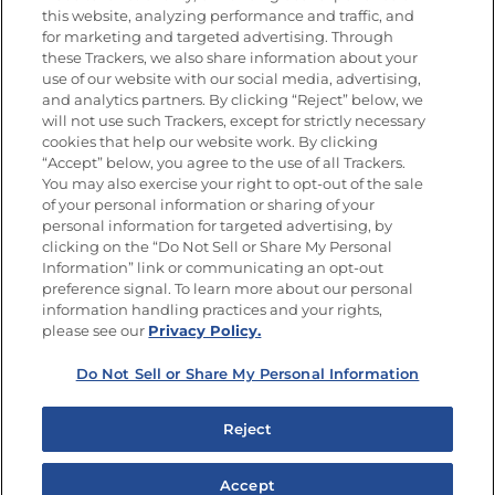
this website, analyzing performance and traffic, and
for marketing and targeted advertising. Through
these Trackers, we also share information about your
Únete a La Cocina Goya
®
use of our website with our social media, advertising,
Recibe Nuevas Recetas, Ofertas Especiales y
and analytics partners. By clicking “Reject” below, we
Promociones
will not use such Trackers, except for strictly necessary
cookies that help our website work. By clicking
Email
(Obligatorio)
“Accept” below, you agree to the use of all Trackers.
You may also exercise your right to opt-out of the sale
of your personal information or sharing of your
personal information for targeted advertising, by
clicking on the “Do Not Sell or Share My Personal
Information” link or communicating an opt-out
preference signal. To learn more about our personal
SÍGUENOS EN LAS REDES SOCIALES
information handling practices and your rights,
please see our
Privacy Policy.
Do Not Sell or Share My Personal Information
Mapa del sitio
Política de privacidad
Reject
Limitar el uso de mis datos personales sensibles
No vender ni compartir mis datos personales
Accept
Copyright © 2026 Goya Foods, Inc. Todos los derechos reservados.