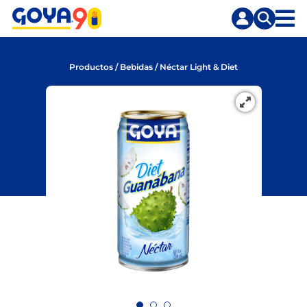
Saltar
Saltar
al
a
contenido
la
principal
búsqueda
Productos
/
Bebidas
/
Néctar Light & Diet