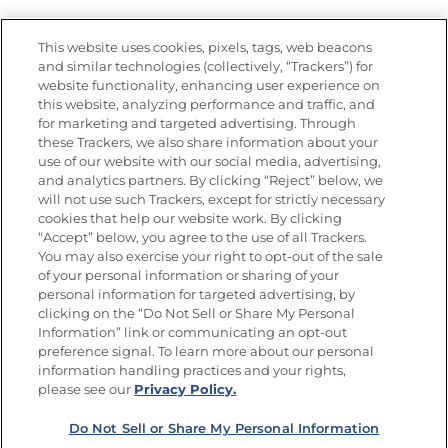
Vídeos
Empleos
This website uses cookies, pixels, tags, web beacons
Nutrición
and similar technologies (collectively, “Trackers”) for
website functionality, enhancing user experience on
this website, analyzing performance and traffic, and
for marketing and targeted advertising. Through
these Trackers, we also share information about your
Únete a La Cocina Goya
®
use of our website with our social media, advertising,
Recibe Nuevas Recetas, Ofertas Especiales y
and analytics partners. By clicking “Reject” below, we
Promociones
will not use such Trackers, except for strictly necessary
cookies that help our website work. By clicking
Email
(Obligatorio)
“Accept” below, you agree to the use of all Trackers.
You may also exercise your right to opt-out of the sale
of your personal information or sharing of your
personal information for targeted advertising, by
clicking on the “Do Not Sell or Share My Personal
Information” link or communicating an opt-out
preference signal. To learn more about our personal
SÍGUENOS EN LAS REDES SOCIALES
information handling practices and your rights,
please see our
Privacy Policy.
Do Not Sell or Share My Personal Information