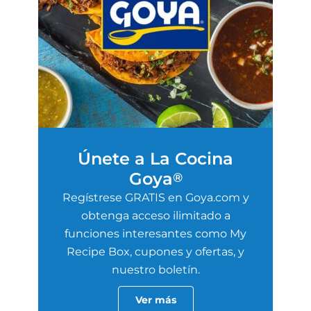
Únete a La Cocina
Goya
®
Regístrese GRATIS en Goya.com y
obtenga acceso ilimitado a
funciones interesantes como My
Recipe Box, cupones y ofertas, y
nuestro boletín.
Ver más