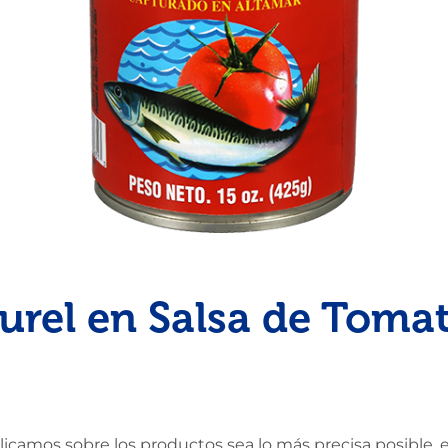
Pescado
Pudin
Camarón
urel en Salsa de Toma
amos sobre los productos sea lo más precisa posible, en