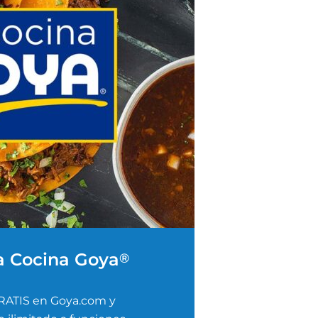
a Cocina Goya
®
RATIS en Goya.com y