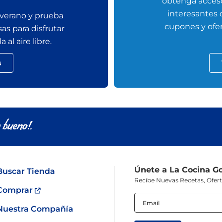
obtenga acceso
interesantes
 verano y prueba
cupones y ofer
sas para disfrutar
al aire libre.
s
Únete a La Cocina G
Buscar Tienda
Recibe Nuevas Recetas, Ofer
Comprar
Email
(Obligatorio)
Nuestra Compañía