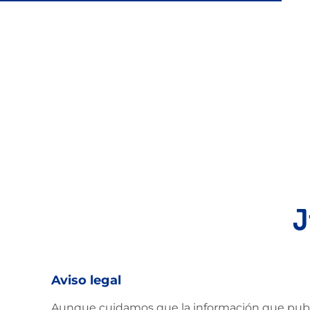
pinchos para el verano
J
Aviso legal
Aunque cuidamos que la información que public