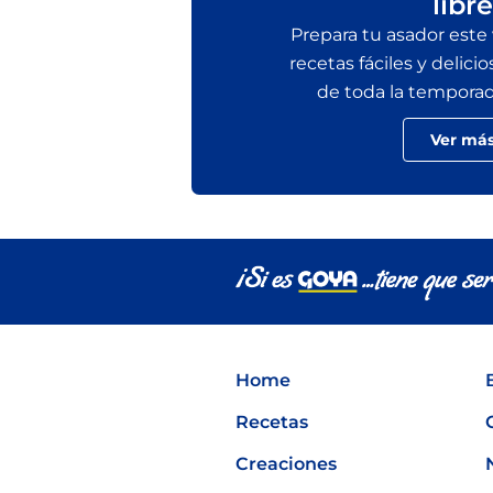
libre
Prepara tu asador este
recetas fáciles y delicio
de toda la temporada 
Ver má
Home
Recetas
Creaciones