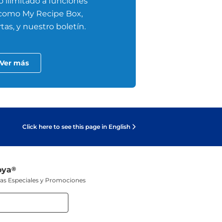
 ilimitado a funciones
 como My Recipe Box,
tas, y nuestro boletín.
Ver más
Click here to see this page in English
oya
®
tas Especiales y Promociones