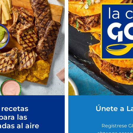
 recetas
Únete a L
para las
adas al aire
Regístrese G