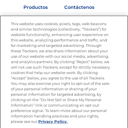
Productos
Contáctenos
Vídeos
Empleos
This website uses cookies, pixels, tags, web beacons
Nutrición
and similar technologies (collectively, “Trackers”) for
website functionality, enhancing user experience on
this website, analyzing performance and traffic, and
for marketing and targeted advertising. Through
these Trackers, we also share information about your
Únete a La Cocina Goya
®
use of our website with our social media, advertising,
Recibe Nuevas Recetas, Ofertas Especiales y
and analytics partners. By clicking “Reject” below, we
Promociones
will not use such Trackers, except for strictly necessary
cookies that help our website work. By clicking
Email
(Obligatorio)
“Accept” below, you agree to the use of all Trackers.
You may also exercise your right to opt-out of the sale
of your personal information or sharing of your
personal information for targeted advertising, by
clicking on the “Do Not Sell or Share My Personal
Information” link or communicating an opt-out
preference signal. To learn more about our personal
SÍGUENOS EN LAS REDES SOCIALES
information handling practices and your rights,
please see our
Privacy Policy.