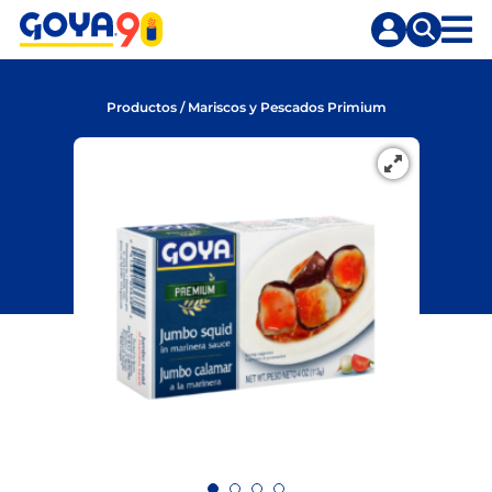
Saltar
Saltar
al
a
contenido
la
principal
búsqueda
Productos
/
Mariscos y Pescados Primium