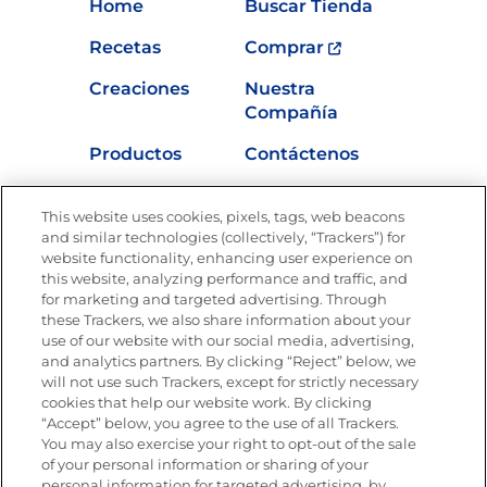
Home
Buscar Tienda
Recetas
Comprar
Creaciones
Nuestra
Compañía
Productos
Contáctenos
Vídeos
Empleos
This website uses cookies, pixels, tags, web beacons
Nutrición
and similar technologies (collectively, “Trackers”) for
website functionality, enhancing user experience on
this website, analyzing performance and traffic, and
for marketing and targeted advertising. Through
these Trackers, we also share information about your
Únete a La Cocina Goya
®
use of our website with our social media, advertising,
Recibe Nuevas Recetas, Ofertas Especiales y
and analytics partners. By clicking “Reject” below, we
Promociones
will not use such Trackers, except for strictly necessary
cookies that help our website work. By clicking
Email
(Obligatorio)
“Accept” below, you agree to the use of all Trackers.
You may also exercise your right to opt-out of the sale
of your personal information or sharing of your
personal information for targeted advertising, by