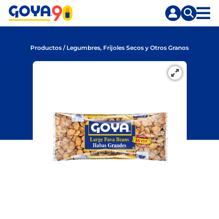
Saltar
Saltar
al
a
contenido
la
principal
búsqueda
Productos
/
Legumbres, Frijoles Secos y Otros Granos