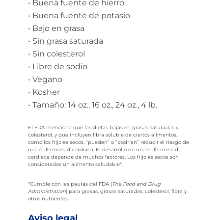
• Buena fuente de hierro
• Buena fuente de potasio
• Bajo en grasa
• Sin grasa saturada
• Sin colesterol
• Libre de sodio
• Vegano
• Kosher
• Tamaño: 14 oz., 16 oz., 24 oz., 4 lb.
El FDA menciona que las dietas bajas en grasas saturadas y
colesterol, y que incluyen fibra soluble de ciertos alimentos,
como los frijoles secos, “pueden” o “podrían” reducir el riesgo de
una enfermedad cardíaca. El desarrollo de una enfermedad
cardíaca depende de muchos factores. Los frijoles secos son
considerados un alimento saludable*.
*Cumple con las pautas del FDA (
The Food and Drug
Administration
) para grasas, grasas saturadas, colesterol, fibra y
otros nutrientes.
Aviso legal