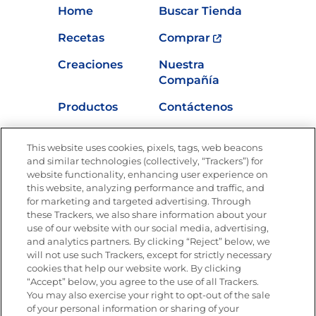
Home
Buscar Tienda
Recetas
Comprar
Creaciones
Nuestra
Compañía
Productos
Contáctenos
Vídeos
Empleos
This website uses cookies, pixels, tags, web beacons
Nutrición
and similar technologies (collectively, “Trackers”) for
website functionality, enhancing user experience on
this website, analyzing performance and traffic, and
for marketing and targeted advertising. Through
these Trackers, we also share information about your
Únete a La Cocina Goya
®
use of our website with our social media, advertising,
Recibe Nuevas Recetas, Ofertas Especiales y
and analytics partners. By clicking “Reject” below, we
Promociones
will not use such Trackers, except for strictly necessary
cookies that help our website work. By clicking
Email
(Obligatorio)
“Accept” below, you agree to the use of all Trackers.
You may also exercise your right to opt-out of the sale
of your personal information or sharing of your