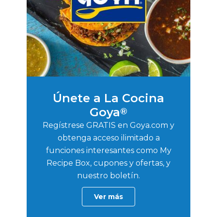
Únete a La Cocina
Goya
®
Regístrese GRATIS en Goya.com y
obtenga acceso ilimitado a
funciones interesantes como My
Recipe Box, cupones y ofertas, y
nuestro boletín.
Ver más