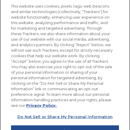
Vídeos
Empleos
This website uses cookies, pixels, tags, web beacons
Nutrición
and similar technologies (collectively, “Trackers”) for
website functionality, enhancing user experience on
this website, analyzing performance and traffic, and
for marketing and targeted advertising. Through
these Trackers, we also share information about your
Únete a La Cocina Goya
®
use of our website with our social media, advertising,
Recibe Nuevas Recetas, Ofertas Especiales y
and analytics partners. By clicking “Reject” below, we
Promociones
will not use such Trackers, except for strictly necessary
cookies that help our website work. By clicking
Email
(Obligatorio)
“Accept” below, you agree to the use of all Trackers.
You may also exercise your right to opt-out of the sale
of your personal information or sharing of your
personal information for targeted advertising, by
clicking on the “Do Not Sell or Share My Personal
Information” link or communicating an opt-out
preference signal. To learn more about our personal
SÍGUENOS EN LAS REDES SOCIALES
information handling practices and your rights, please
see our
Privacy Policy.
Do Not Sell or Share My Personal Information