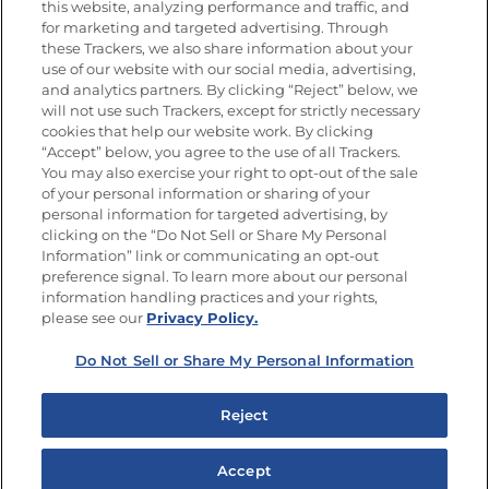
this website, analyzing performance and traffic, and
for marketing and targeted advertising. Through
these Trackers, we also share information about your
Únete a La Cocina Goya
®
use of our website with our social media, advertising,
Recibe Nuevas Recetas, Ofertas Especiales y
and analytics partners. By clicking “Reject” below, we
Promociones
will not use such Trackers, except for strictly necessary
cookies that help our website work. By clicking
Email
(Obligatorio)
“Accept” below, you agree to the use of all Trackers.
You may also exercise your right to opt-out of the sale
of your personal information or sharing of your
personal information for targeted advertising, by
clicking on the “Do Not Sell or Share My Personal
Information” link or communicating an opt-out
preference signal. To learn more about our personal
SÍGUENOS EN LAS REDES SOCIALES
information handling practices and your rights,
please see our
Privacy Policy.
Do Not Sell or Share My Personal Information
Mapa del sitio
Política de privacidad
Reject
Limitar el uso de mis datos personales sensibles
No vender ni compartir mis datos personales
Accept
Copyright © 2026 Goya Foods, Inc. Todos los derechos reservados.