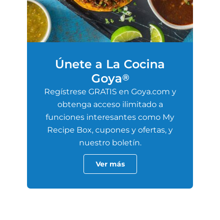
Únete a La Cocina
Goya
®
Regístrese GRATIS en Goya.com y
obtenga acceso ilimitado a
funciones interesantes como My
Recipe Box, cupones y ofertas, y
nuestro boletín.
Ver más