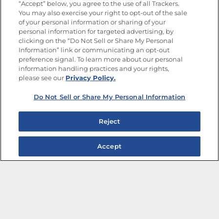
“Accept” below, you agree to the use of all Trackers.
You may also exercise your right to opt-out of the sale
of your personal information or sharing of your
Mapa del sitio
Política de privacidad
personal information for targeted advertising, by
Limitar el uso de mis datos personales sensibles
clicking on the “Do Not Sell or Share My Personal
No vender ni compartir mis datos personales
Information” link or communicating an opt-out
Copyright © 2026 Goya Foods, Inc. Todos los derechos reservados.
preference signal. To learn more about our personal
information handling practices and your rights,
please see our
Privacy Policy.
Do Not Sell or Share My Personal Information
Reject
Accept
Ensaladas de frijoles para disfrutar toda la semana
Marinadas que transforman cualquier plato
Verano en una Jarra: Cócteles Tropicales para
Compartir