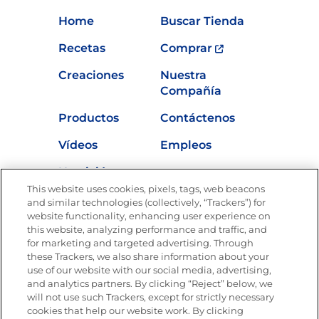
Home
Buscar Tienda
Recetas
Comprar
Creaciones
Nuestra
Compañía
Productos
Contáctenos
Vídeos
Empleos
Nutrición
This website uses cookies, pixels, tags, web beacons
and similar technologies (collectively, “Trackers”) for
website functionality, enhancing user experience on
this website, analyzing performance and traffic, and
Únete a La Cocina Goya®
for marketing and targeted advertising. Through
Recibe Nuevas Recetas, Ofertas Especiales y
these Trackers, we also share information about your
Promociones
use of our website with our social media, advertising,
and analytics partners. By clicking “Reject” below, we
SÍGUENOS EN LAS REDES SOCIALES
will not use such Trackers, except for strictly necessary
cookies that help our website work. By clicking