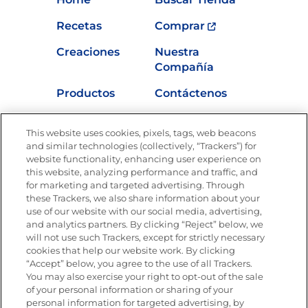
Recetas
Comprar
Creaciones
Nuestra
Compañía
Productos
Contáctenos
Vídeos
Empleos
This website uses cookies, pixels, tags, web beacons
Nutrición
and similar technologies (collectively, “Trackers”) for
website functionality, enhancing user experience on
this website, analyzing performance and traffic, and
for marketing and targeted advertising. Through
these Trackers, we also share information about your
Únete a La Cocina Goya
®
use of our website with our social media, advertising,
Recibe Nuevas Recetas, Ofertas Especiales y
and analytics partners. By clicking “Reject” below, we
Promociones
will not use such Trackers, except for strictly necessary
cookies that help our website work. By clicking
Email
(Obligatorio)
“Accept” below, you agree to the use of all Trackers.
You may also exercise your right to opt-out of the sale
of your personal information or sharing of your
personal information for targeted advertising, by