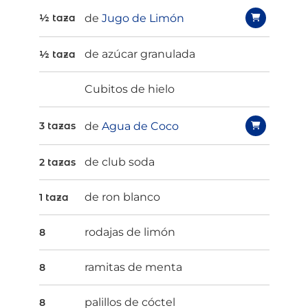
de
Jugo de Limón
½ taza
de azúcar granulada
½ taza
Cubitos de hielo
de
Agua de Coco
3 tazas
de club soda
2 tazas
de ron blanco
1 taza
rodajas de limón
8
ramitas de menta
8
palillos de cóctel
8