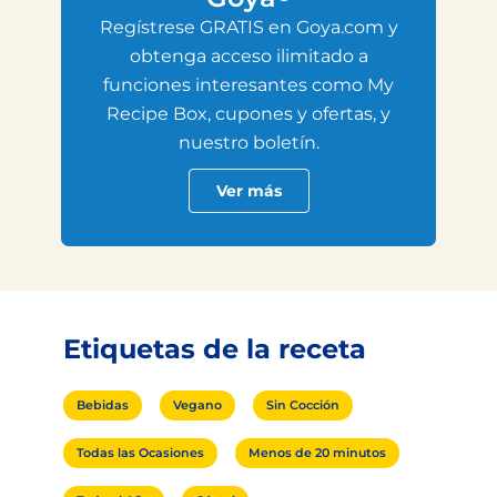
Regístrese GRATIS en Goya.com y
obtenga acceso ilimitado a
funciones interesantes como My
Recipe Box, cupones y ofertas, y
nuestro boletín.
Ver más
Etiquetas de la receta
Bebidas
Vegano
Sin Cocción
Todas las Ocasiones
Menos de 20 minutos