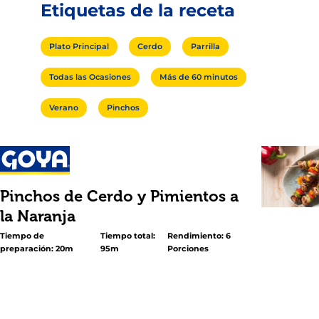
Etiquetas de la receta
Plato Principal
Cerdo
Parrilla
Todas las Ocasiones
Más de 60 minutos
Verano
Pinchos
Pinchos de Cerdo y Pimientos a
la Naranja
Tiempo de
Tiempo total:
Rendimiento: 6
preparación: 20m
95m
Porciones
<p>¡Estos pinchos a la parrilla son deliciosos y muy fácil
preparar! Aquí el lomo de cerdo se coloca en pinchos ju
cebollas y coloridos pimientos rojos, amarillos y verdes; 