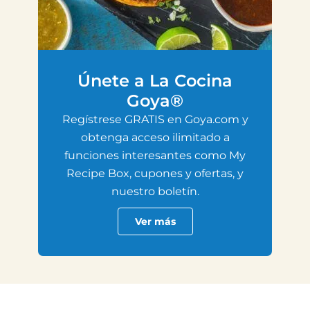
Únete a La Cocina
Goya®
Regístrese GRATIS en Goya.com y
obtenga acceso ilimitado a
funciones interesantes como My
Recipe Box, cupones y ofertas, y
nuestro boletín.
Ver más