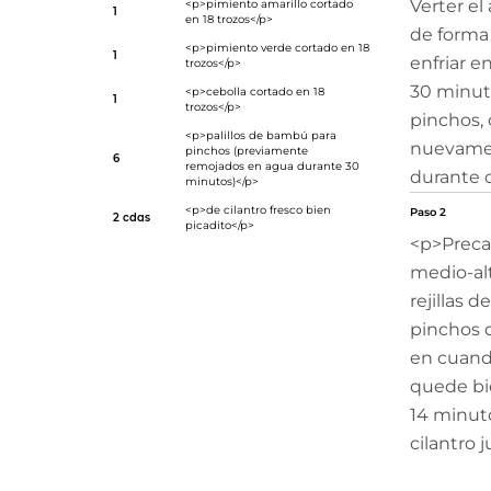
Verter el
<p>pimiento amarillo cortado
1
en 18 trozos</p>
de forma 
<p>pimiento verde cortado en 18
1
enfriar e
trozos</p>
30 minuto
<p>cebolla cortado en 18
1
trozos</p>
pinchos, c
<p>palillos de bambú para
nuevamen
pinchos (previamente
6
remojados en agua durante 30
durante 
minutos)</p>
<p>de cilantro fresco bien
Paso 2
2 cdas
picadito</p>
<p>Precal
medio-alt
rejillas d
pinchos d
en cuand
quede bi
14 minut
cilantro 