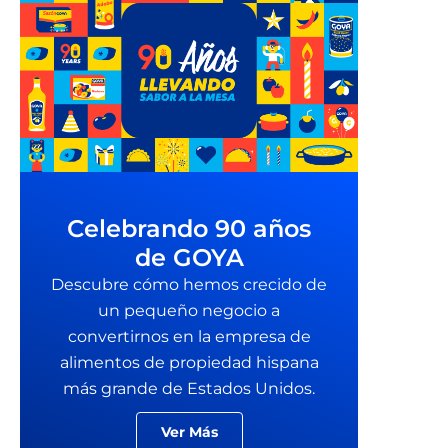
Celebrando 90 años
de GOYA
Descubre cómo hemos crecido de
un pequeño negocio a
convertirnos en la empresa de
alimentos de propiedad hispana
más grande de Estados Unidos.
Ver Más