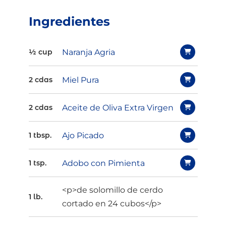
Ingredientes
Naranja Agria
½ cup
Miel Pura
2 cdas
Aceite de Oliva Extra Virgen
2 cdas
Ajo Picado
1 tbsp.
Adobo con Pimienta
1 tsp.
<p>de solomillo de cerdo
1 lb.
cortado en 24 cubos</p>