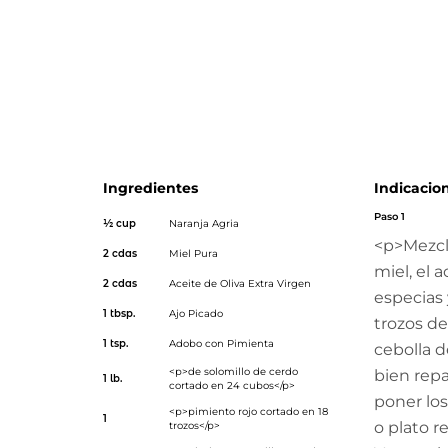
marinan con la cítrica <a title="Bitter Orange Marinade"
href="https://www.goya.com/es/products/bitter-orange-
data-
udi="umb://document/b8ccb13525b640629008acfa65a0
Agria</a> GOYA®, miel, ajo y Adobo. ¡Exquisitos!</p>
Ingredientes
Indicacio
Paso 1
½ cup
Naranja Agria
<p>Mezcla
2 cdas
Miel Pura
miel, el a
2 cdas
Aceite de Oliva Extra Virgen
especias y
1 tbsp.
Ajo Picado
trozos de
1 tsp.
Adobo con Pimienta
cebolla 
<p>de solomillo de cerdo
bien repar
1 lb.
cortado en 24 cubos</p>
poner lo
<p>pimiento rojo cortado en 18
1
o plato r
trozos</p>