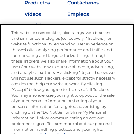
Productos
Contáctenos
Vídeos
Empleos
Nutrición
This website uses cookies, pixels, tags, web beacons
and similar technologies (collectively, “Trackers”) for
website functionality, enhancing user experience on
this website, analyzing performance and traffic, and
Únete a La Cocina Goya®
for marketing and targeted advertising. Through
Recibe Nuevas Recetas, Ofertas Especiales y
these Trackers, we also share information about your
Promociones
use of our website with our social media, advertising,
SÍGUENOS EN LAS REDES SOCIALES
and analytics partners. By clicking “Reject” below, we
will not use such Trackers, except for strictly necessary
cookies that help our website work. By clicking
“Accept” below, you agree to the use of all Trackers.
You may also exercise your right to opt-out of the sale
of your personal information or sharing of your
Mapa del sitio
Política de privacidad
personal information for targeted advertising, by
Limitar el uso de mis datos personales sensibles
clicking on the “Do Not Sell or Share My Personal
No vender ni compartir mis datos personales
Information” link or communicating an opt-out
Copyright © 2026 Goya Foods, Inc. Todos los derechos reservados.
preference signal. To learn more about our personal
information handling practices and your rights,