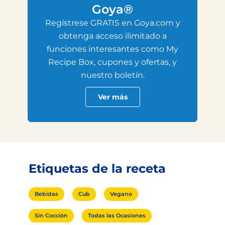
Goya®
Regístrese GRATIS en Goya.com y
obtenga acceso ilimitado a
funciones interesantes como My
Recipe Box, cupones y ofertas, y
nuestro boletín.
Ver más
Etiquetas de la receta
Bebidas
Cub
Vegano
Sin Cocción
Todas las Ocasiones