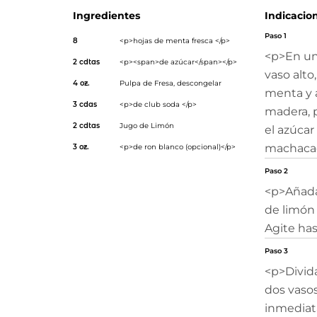
Ingredientes
Indicacio
Paso 1
8
<p>hojas de menta fresca </p>
<p>En una
2 cdtas
<p><span>de azúcar</span></p>
vaso alto
4 oz.
Pulpa de Fresa
, descongelar
menta y a
3 cdas
<p>de club soda </p>
madera, p
2 cdtas
Jugo de Limón
el azúcar
machaca
3 oz.
<p>de ron blanco (opcional)</p>
Paso 2
<p>Añada 
de limón y
Agite ha
Paso 3
<p>Divida
dos vasos
inmediat