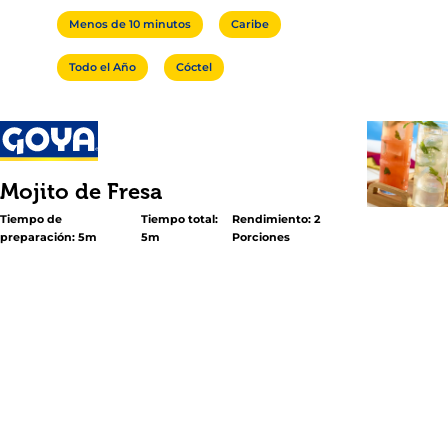
Menos de 10 minutos
Caribe
Todo el Año
Cóctel
Mojito de Fresa
Tiempo de
Tiempo total:
Rendimiento: 2
preparación: 5m
5m
Porciones
<h2 class="subheader">El cóctel auténtico cubano, con
de fresa!</h2> <p>Para un toque dulce en una bebida clá
pruebe este refrescante mojito de fresa! Aquí, la Pulpa d
GOYA®, (auténticos trozos de fresas congeladas) se fund
mezcla tradicional del mojito: menta, azúcar y limón. Dé
transportar a los trópicos con el primer sorbo!</p>