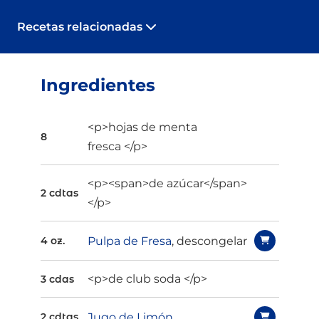
Recetas relacionadas
Ingredientes
<p>hojas de menta
8
fresca </p>
<p><span>de azúcar</span>
2 cdtas
</p>
Pulpa de Fresa
, descongelar
4 oz.
<p>de club soda </p>
3 cdas
Jugo de Limón
2 cdtas