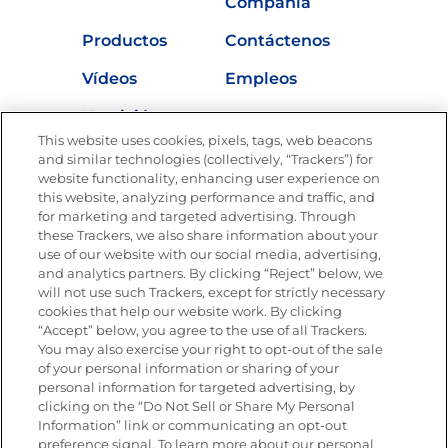
Compañía
Productos
Contáctenos
Vídeos
Empleos
Nutrición
This website uses cookies, pixels, tags, web beacons
and similar technologies (collectively, “Trackers”) for
website functionality, enhancing user experience on
this website, analyzing performance and traffic, and
Únete a La Cocina Goya®
for marketing and targeted advertising. Through
Recibe Nuevas Recetas, Ofertas Especiales y
these Trackers, we also share information about your
Promociones
use of our website with our social media, advertising,
SÍGUENOS EN LAS REDES SOCIALES
and analytics partners. By clicking “Reject” below, we
will not use such Trackers, except for strictly necessary
cookies that help our website work. By clicking
“Accept” below, you agree to the use of all Trackers.
You may also exercise your right to opt-out of the sale
of your personal information or sharing of your
Mapa del sitio
Política de privacidad
personal information for targeted advertising, by
Limitar el uso de mis datos personales sensibles
clicking on the “Do Not Sell or Share My Personal
No vender ni compartir mis datos personales
Information” link or communicating an opt-out
Copyright © 2026 Goya Foods, Inc. Todos los derechos reservados.
preference signal. To learn more about our personal