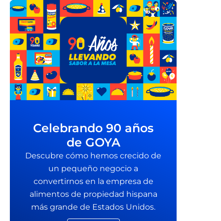
Celebrando 90 años
de GOYA
Descubre cómo hemos crecido de
un pequeño negocio a
convertirnos en la empresa de
alimentos de propiedad hispana
más grande de Estados Unidos.