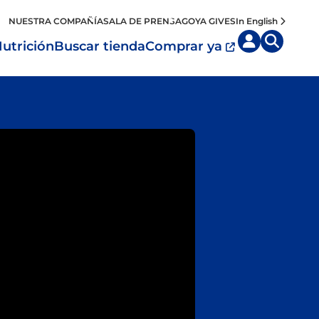
NUESTRA COMPAÑÍA
SALA DE PRENSA
GOYA GIVES
In English
utrición
Buscar tienda
Comprar ya
ocina por
Tipo de dieta
egión
Mi Plato
os y Carnes
aribe
Vegano
geradas
Mexico
Vegetariano
ctos Dulces
entro América
s y Pasta
ur América
ks
España