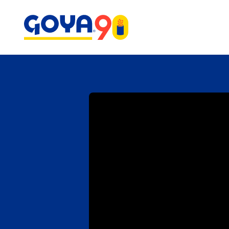
Saltar
Saltar
al
a
contenido
la
principal
búsqueda
Platos por
categoría
Ensaladas de frijoles
Arroz y Frijoles
Aceite de Oliva
Beb
Platos principal
para disfrutar toda la
Aceites de Oliva
semana
Aceitunas y Alcaparras
Carn
Acompañantes
Galletas María
Marinadas que
Arroz
Con
Masarepa
®
Desayunos
transforman cualquier
Arroz Sazonado
Cong
plato
Aperitivos
par
Bases de Cocinar y
Verano en una Jarra:
Postres
Marinadas
Des
Cócteles Tropicales
Bebidas
para Compartir
Fáciles e irresistibles