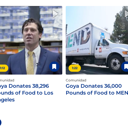
1:12
1:22
munidad
Comunidad
ya Donates 38,296
Goya Donates 36,000
unds of Food to Los
Pounds of Food to ME
geles