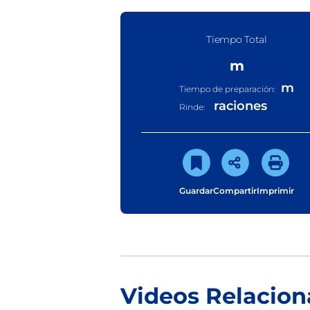
Tiempo Total
m
m
Tiempo de preparación:
raciones
Rinde:
Guardar
Compartir
Imprimir
Videos Relacio