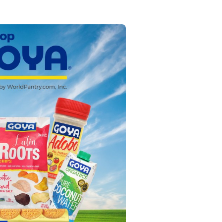
Pescado
Pudin
Camarón