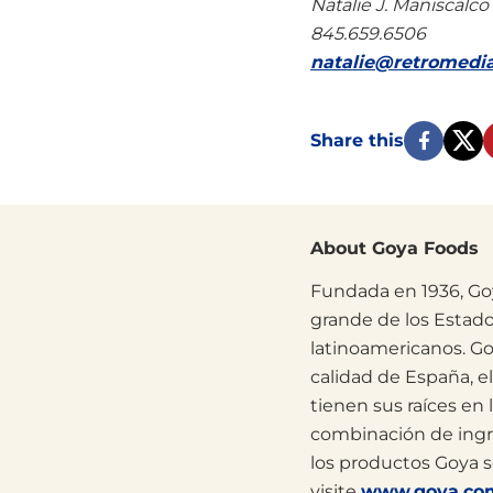
Natalie J. Maniscalco
845.659.6506
natalie@retromedi
Share this
About Goya Foods
Fundada en 1936, Go
grande de los Estado
latinoamericanos. Go
calidad de España, e
tienen sus raíces en
combinación de ingr
los productos Goya s
visite
www.goya.co