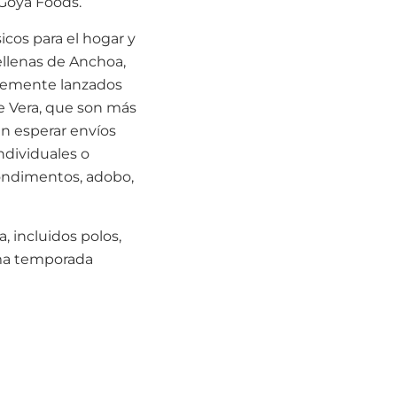
 Goya Foods.
icos para el hogar y
ellenas de Anchoa,
ntemente lanzados
e Vera, que son más
en esperar envíos
ndividuales o
condimentos, adobo,
 incluidos polos,
xima temporada