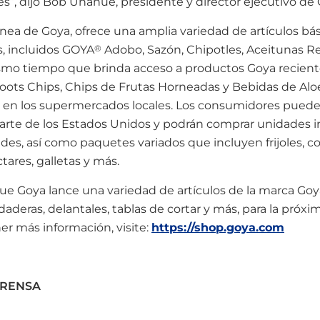
s”, dijo
Bob Unanue
, presidente y director ejecutivo de
ínea de Goya, ofrece una amplia variedad de artículos bás
, incluidos GOYA
®
Adobo, Sazón, Chipotles, Aceitunas R
 mismo tiempo que brinda acceso a productos Goya recie
oots Chips, Chips de Frutas Horneadas y Bebidas de Alo
ar en los supermercados locales. Los consumidores pued
parte de los Estados Unidos y podrán comprar unidades i
es, así como paquetes variados que incluyen frijoles, 
tares, galletas y más.
e Goya lance una variedad de artículos de la marca Goya,
daderas, delantales, tablas de cortar y más, para la pró
er más información, visite:
https://shop.goya.com
PRENSA