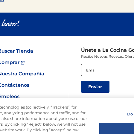
Únete a La Cocina G
Buscar Tienda
Recibe Nuevas Recetas, Ofer
Comprar
Email
(Obligatorio)
Nuestra Compañía
Contáctenos
Empleos
echnologies (collectively, “Trackers”) for
SÍGUENOS EN LAS REDES
, analyzing performance and traffic, and for
Do 
 also share information about your use of our
s. By clicking “Reject” below, we will not use
r website work. By clicking “Accept” below,