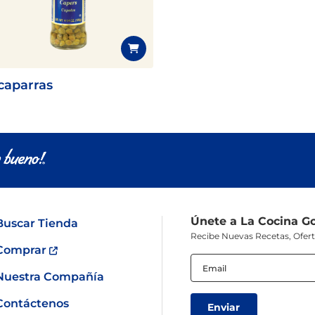
Pescado
Pudin
Camarón
caparras
Únete a La Cocina G
Buscar Tienda
Recibe Nuevas Recetas, Ofer
Comprar
Email
(Obligatorio)
Nuestra Compañía
Contáctenos