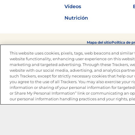
Vídeos
Nutrición
Mapa del sitio
Política de p
This website uses cookies, pixels, tags, web beacons and similar t
website functionality, enhancing user experience on this website
marketing and targeted advertising. Through these Trackers, we
website with our social media, advertising, and analytics partner
such Trackers, except for strictly necessary cookies that help ou
you agree to the use of all Trackers. You may also exercise your ri
information or sharing of your personal information for targeted 
or Share My Personal Information” link or communicating an opt
our personal information handling practices and your rights, pl
Ensaladas de frijoles para disfrutar toda la semana
Marinadas que transforman cualquier plato
Verano en una Jarra: Cócteles Tropicales para Compart
Fáciles e irresistibles pinchos para el verano