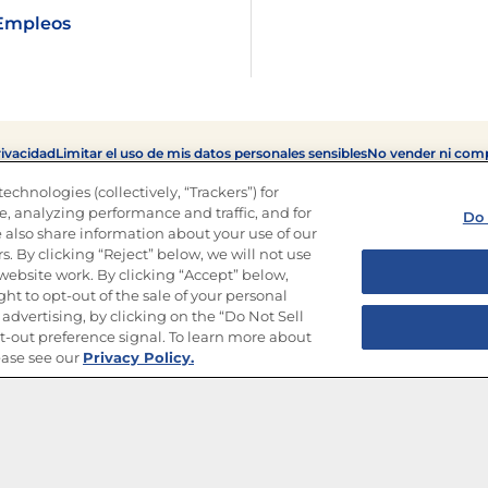
Empleos
rivacidad
Limitar el uso de mis datos personales sensibles
No vender ni comp
Copyright © 2026 Goya Foods, Inc. Todos los derechos reservados.
echnologies (collectively, “Trackers”) for
, analyzing performance and traffic, and for
Do 
 also share information about your use of our
s. By clicking “Reject” below, we will not use
r website work. By clicking “Accept” below,
ght to opt-out of the sale of your personal
advertising, by clicking on the “Do Not Sell
-out preference signal. To learn more about
ease see our
Privacy Policy.
ir