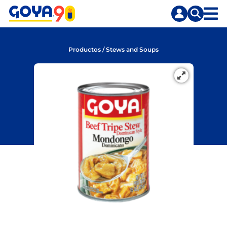
Saltar
Saltar
al
a
contenido
la
principal
búsqueda
Productos
/
Stews and Soups