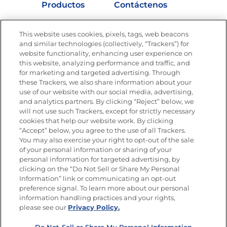
Productos
Contáctenos
Vídeos
Empleos
This website uses cookies, pixels, tags, web beacons
Nutrición
and similar technologies (collectively, “Trackers”) for
website functionality, enhancing user experience on
this website, analyzing performance and traffic, and
for marketing and targeted advertising. Through
these Trackers, we also share information about your
Únete a La Cocina Goya
®
use of our website with our social media, advertising,
Recibe Nuevas Recetas, Ofertas Especiales y
and analytics partners. By clicking “Reject” below, we
Promociones
will not use such Trackers, except for strictly necessary
cookies that help our website work. By clicking
Email
(Obligatorio)
“Accept” below, you agree to the use of all Trackers.
You may also exercise your right to opt-out of the sale
of your personal information or sharing of your
personal information for targeted advertising, by
clicking on the “Do Not Sell or Share My Personal
Information” link or communicating an opt-out
preference signal. To learn more about our personal
SÍGUENOS EN LAS REDES SOCIALES
information handling practices and your rights,
please see our
Privacy Policy.