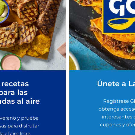
 recetas
Únete a L
para las
adas al aire
Regístrese G
obtenga acceso
interesantes
 verano y prueba
cupones y ofer
sas para disfrutar
al aire libre.