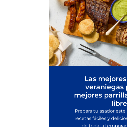
Las mejores
veraniegas 
mejores parrill
libre
Prepara tu asador este
recetas fáciles y delicio
de toda la temporada 