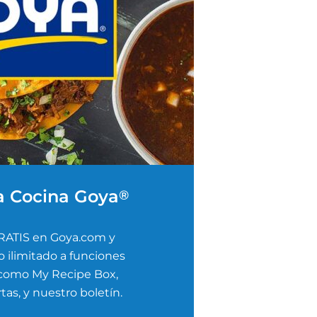
a Cocina Goya
®
RATIS en Goya.com y
 ilimitado a funciones
 como My Recipe Box,
tas, y nuestro boletín.