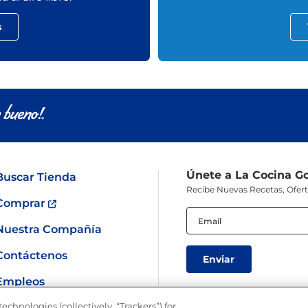
s
Únete a La Cocina G
Buscar Tienda
Recibe Nuevas Recetas, Ofer
Comprar
Email
(Obligatorio)
Nuestra Compañía
Contáctenos
Empleos
echnologies (collectively, “Trackers”) for
SÍGUENOS EN LAS REDES