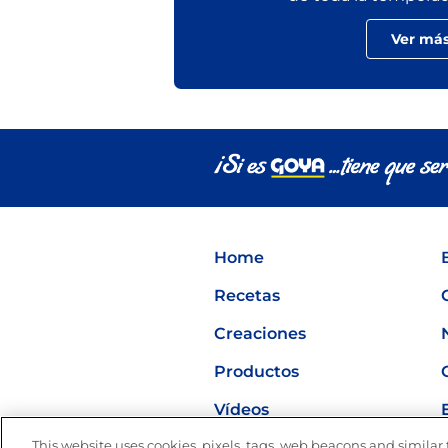
Ver má
Home
Recetas
Creaciones
Productos
Vídeos
This website uses cookies, pixels, tags, web beacons and similar t
Nutrición