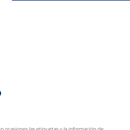
o
 ocasiones las etiquetas y la información de