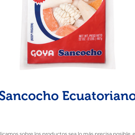
Pescado
Pudin
Camarón
Sancocho Ecuatorian
amos sobre los productos sea lo más precisa posible, en