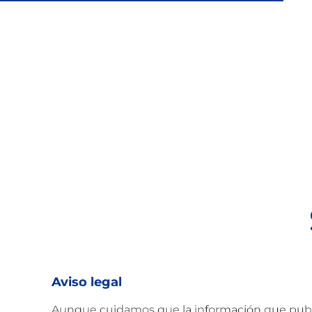
pinchos para el verano
Aviso legal
Aunque cuidamos que la información que public