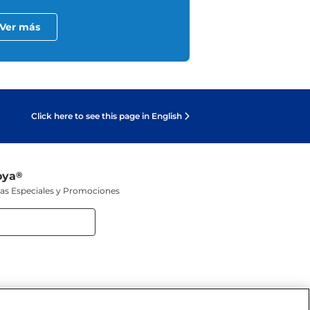
Ver más
Click here to see this page in English
oya
®
tas Especiales y Promociones
 SOCIALES