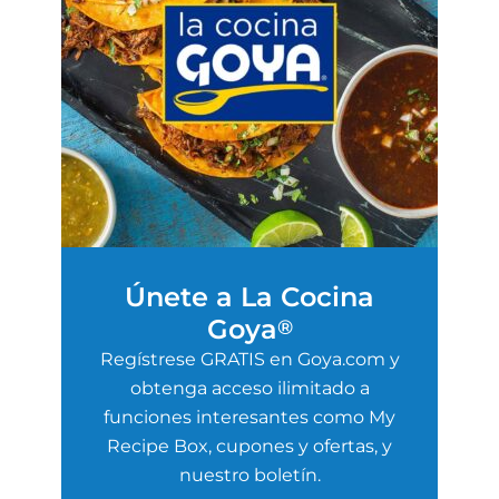
Únete a La Cocina
Goya
®
Regístrese GRATIS en Goya.com y
obtenga acceso ilimitado a
funciones interesantes como My
Recipe Box, cupones y ofertas, y
nuestro boletín.