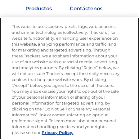
Productos
Contáctenos
Vídeos
Empleos
This website uses cookies, pixels, tags, web beacons
Nutrición
and similar technologies (collectively, “Trackers”) for
website functionality, enhancing user experience on
this website, analyzing performance and traffic, and
for marketing and targeted advertising. Through
these Trackers, we also share information about your
Únete a La Cocina Goya
®
use of our website with our social media, advertising,
Recibe Nuevas Recetas, Ofertas Especiales y
and analytics partners. By clicking “Reject” below, we
Promociones
will not use such Trackers, except for strictly necessary
cookies that help our website work. By clicking
Email
(Obligatorio)
“Accept” below, you agree to the use of all Trackers.
You may also exercise your right to opt-out of the sale
of your personal information or sharing of your
personal information for targeted advertising, by
clicking on the “Do Not Sell or Share My Personal
Information” link or communicating an opt-out
preference signal. To learn more about our personal
SÍGUENOS EN LAS REDES SOCIALES
information handling practices and your rights,
please see our
Privacy Policy.