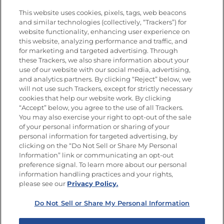
Nutrición
This website uses cookies, pixels, tags, web beacons
and similar technologies (collectively, “Trackers”) for
website functionality, enhancing user experience on
this website, analyzing performance and traffic, and
Únete a La Cocina Goya®
for marketing and targeted advertising. Through
Recibe Nuevas Recetas, Ofertas Especiales y
these Trackers, we also share information about your
Promociones
use of our website with our social media, advertising,
and analytics partners. By clicking “Reject” below, we
SÍGUENOS EN LAS REDES SOCIALES
will not use such Trackers, except for strictly necessary
cookies that help our website work. By clicking
“Accept” below, you agree to the use of all Trackers.
You may also exercise your right to opt-out of the sale
of your personal information or sharing of your
Mapa del sitio
Política de privacidad
personal information for targeted advertising, by
Limitar el uso de mis datos personales sensibles
clicking on the “Do Not Sell or Share My Personal
No vender ni compartir mis datos personales
Information” link or communicating an opt-out
Copyright © 2026 Goya Foods, Inc. Todos los derechos reservados.
preference signal. To learn more about our personal
information handling practices and your rights,
please see our
Privacy Policy.
Do Not Sell or Share My Personal Information