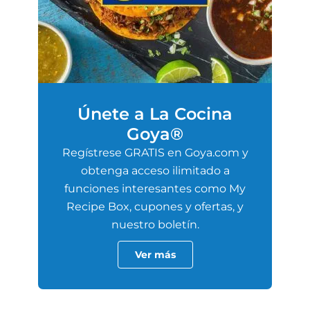
Únete a La Cocina
Goya®
Regístrese GRATIS en Goya.com y
obtenga acceso ilimitado a
funciones interesantes como My
Recipe Box, cupones y ofertas, y
nuestro boletín.
Ver más