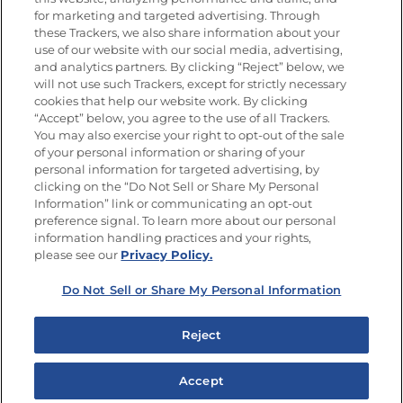
for marketing and targeted advertising. Through
these Trackers, we also share information about your
Únete a La Cocina Goya
®
use of our website with our social media, advertising,
Recibe Nuevas Recetas, Ofertas Especiales y
and analytics partners. By clicking “Reject” below, we
Promociones
will not use such Trackers, except for strictly necessary
cookies that help our website work. By clicking
Email
(Obligatorio)
“Accept” below, you agree to the use of all Trackers.
You may also exercise your right to opt-out of the sale
of your personal information or sharing of your
personal information for targeted advertising, by
clicking on the “Do Not Sell or Share My Personal
Information” link or communicating an opt-out
preference signal. To learn more about our personal
SÍGUENOS EN LAS REDES SOCIALES
information handling practices and your rights,
please see our
Privacy Policy.
Do Not Sell or Share My Personal Information
Mapa del sitio
Política de privacidad
Reject
Limitar el uso de mis datos personales sensibles
No vender ni compartir mis datos personales
Accept
Copyright © 2026 Goya Foods, Inc. Todos los derechos reservados.