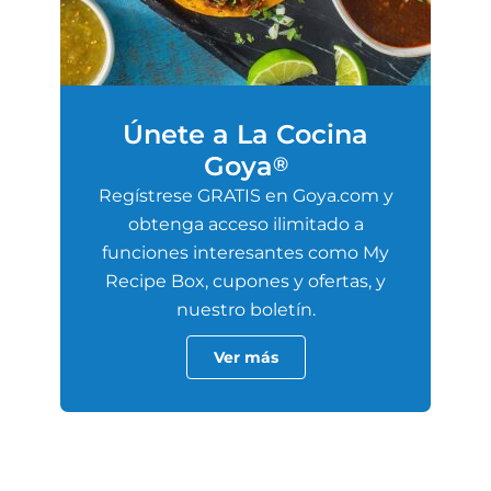
Únete a La Cocina
Goya
®
Regístrese GRATIS en Goya.com y
obtenga acceso ilimitado a
funciones interesantes como My
Recipe Box, cupones y ofertas, y
nuestro boletín.
Ver más