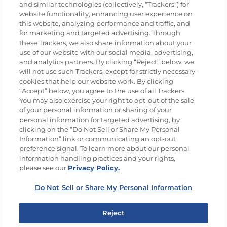
Nutrición
and similar technologies (collectively, “Trackers”) for
website functionality, enhancing user experience on
this website, analyzing performance and traffic, and
for marketing and targeted advertising. Through
these Trackers, we also share information about your
Únete a La Cocina Goya
®
use of our website with our social media, advertising,
Recibe Nuevas Recetas, Ofertas Especiales y
and analytics partners. By clicking “Reject” below, we
Promociones
will not use such Trackers, except for strictly necessary
cookies that help our website work. By clicking
Email
(Obligatorio)
“Accept” below, you agree to the use of all Trackers.
You may also exercise your right to opt-out of the sale
of your personal information or sharing of your
personal information for targeted advertising, by
clicking on the “Do Not Sell or Share My Personal
Information” link or communicating an opt-out
preference signal. To learn more about our personal
SÍGUENOS EN LAS REDES SOCIALES
information handling practices and your rights,
please see our
Privacy Policy.
Do Not Sell or Share My Personal Information
Mapa del sitio
Política de privacidad
Reject
Limitar el uso de mis datos personales sensibles