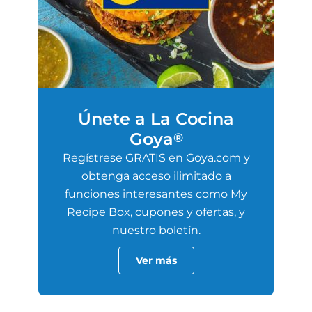
Únete a La Cocina
Goya
®
Regístrese GRATIS en Goya.com y
obtenga acceso ilimitado a
funciones interesantes como My
Recipe Box, cupones y ofertas, y
nuestro boletín.
Ver más