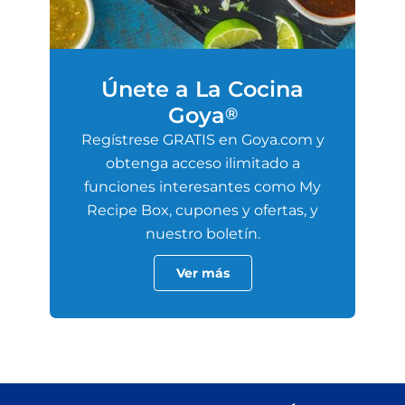
Únete a La Cocina
Goya
®
Regístrese GRATIS en Goya.com y
obtenga acceso ilimitado a
funciones interesantes como My
Recipe Box, cupones y ofertas, y
nuestro boletín.
Ver más