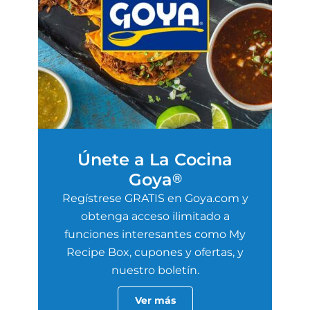
Únete a La Cocina
Goya
®
Regístrese GRATIS en Goya.com y
obtenga acceso ilimitado a
funciones interesantes como My
Recipe Box, cupones y ofertas, y
nuestro boletín.
Ver más