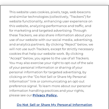
Vídeos
Empleos
This website uses cookies, pixels, tags, web beacons
Nutrición
and similar technologies (collectively, “Trackers”) for
website functionality, enhancing user experience on
this website, analyzing performance and traffic, and
for marketing and targeted advertising. Through
these Trackers, we also share information about your
Únete a La Cocina Goya
®
use of our website with our social media, advertising,
Recibe Nuevas Recetas, Ofertas Especiales y
and analytics partners. By clicking “Reject” below, we
Promociones
will not use such Trackers, except for strictly necessary
cookies that help our website work. By clicking
Email
(Obligatorio)
“Accept” below, you agree to the use of all Trackers.
You may also exercise your right to opt-out of the sale
of your personal information or sharing of your
personal information for targeted advertising, by
clicking on the “Do Not Sell or Share My Personal
Information” link or communicating an opt-out
preference signal. To learn more about our personal
SÍGUENOS EN LAS REDES SOCIALES
information handling practices and your rights,
please see our
Privacy Policy.
Do Not Sell or Share My Personal Information