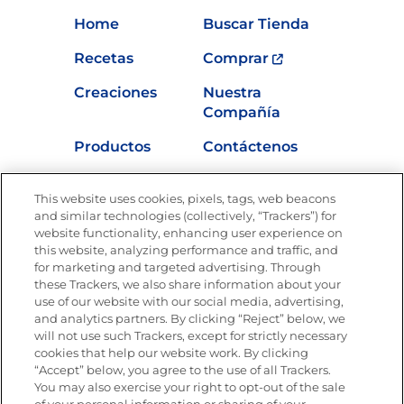
Home
Buscar Tienda
Recetas
Comprar
Creaciones
Nuestra
Compañía
Productos
Contáctenos
Vídeos
Empleos
This website uses cookies, pixels, tags, web beacons
Nutrición
and similar technologies (collectively, “Trackers”) for
website functionality, enhancing user experience on
this website, analyzing performance and traffic, and
for marketing and targeted advertising. Through
these Trackers, we also share information about your
Únete a La Cocina Goya
®
use of our website with our social media, advertising,
Recibe Nuevas Recetas, Ofertas Especiales y
and analytics partners. By clicking “Reject” below, we
Promociones
will not use such Trackers, except for strictly necessary
cookies that help our website work. By clicking
Email
(Obligatorio)
“Accept” below, you agree to the use of all Trackers.
You may also exercise your right to opt-out of the sale