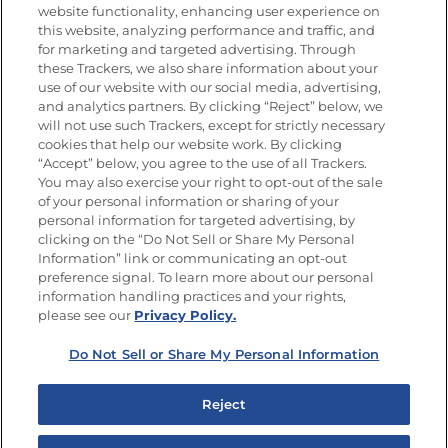
website functionality, enhancing user experience on
this website, analyzing performance and traffic, and
for marketing and targeted advertising. Through
these Trackers, we also share information about your
Únete a La Cocina Goya
®
use of our website with our social media, advertising,
Recibe Nuevas Recetas, Ofertas Especiales y
and analytics partners. By clicking “Reject” below, we
Promociones
will not use such Trackers, except for strictly necessary
cookies that help our website work. By clicking
Email
(Obligatorio)
“Accept” below, you agree to the use of all Trackers.
You may also exercise your right to opt-out of the sale
of your personal information or sharing of your
personal information for targeted advertising, by
clicking on the “Do Not Sell or Share My Personal
Information” link or communicating an opt-out
preference signal. To learn more about our personal
SÍGUENOS EN LAS REDES SOCIALES
information handling practices and your rights,
please see our
Privacy Policy.
Do Not Sell or Share My Personal Information
Mapa del sitio
Política de privacidad
Reject
Limitar el uso de mis datos personales sensibles
No vender ni compartir mis datos personales