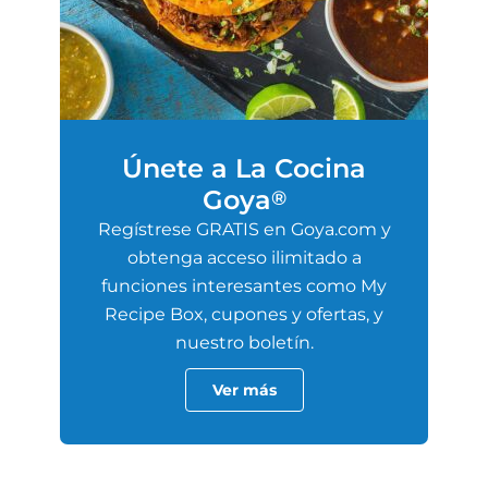
Únete a La Cocina
Goya
®
Regístrese GRATIS en Goya.com y
obtenga acceso ilimitado a
funciones interesantes como My
Recipe Box, cupones y ofertas, y
nuestro boletín.
Ver más