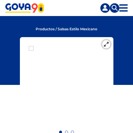
Saltar
Saltar
al
a
contenido
la
principal
búsqueda
Productos
/
Salsas Estilo Mexicano