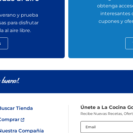
obtenga acceso
interesantes
 verano y prueba
cupones y ofer
sas para disfrutar
al aire libre.
s
Únete a La Cocina G
Buscar Tienda
Recibe Nuevas Recetas, Ofer
Comprar
Email
(Obligatorio)
Nuestra Compañía