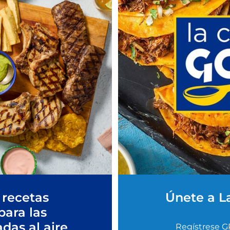
 recetas
Únete a L
para las
adas al aire
Regístrese G