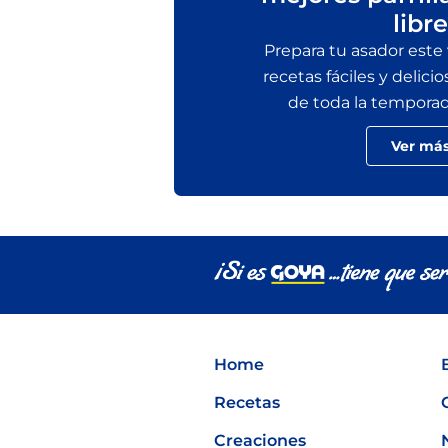
libre
Prepara tu asador este
recetas fáciles y delicio
de toda la temporada 
Ver má
Home
Recetas
Creaciones