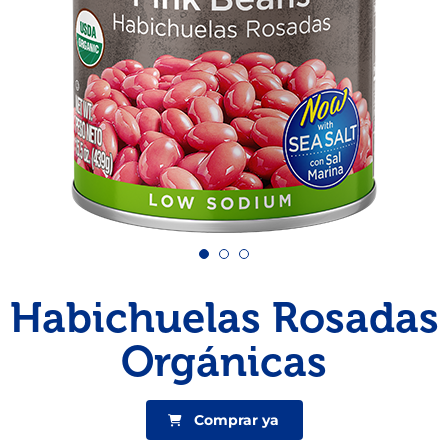
Pescado
Pudin
Camarón
Habichuelas Rosadas
Orgánicas
Comprar ya