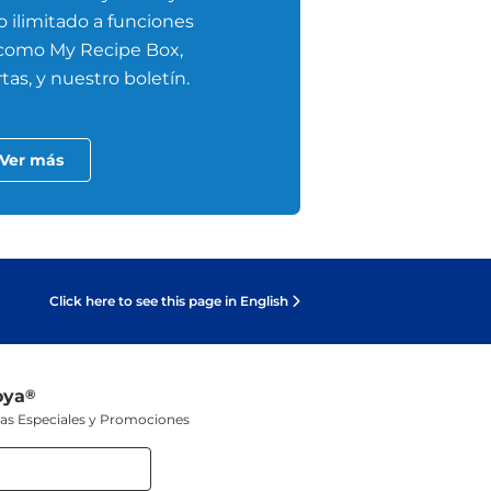
 ilimitado a funciones
 como My Recipe Box,
tas, y nuestro boletín.
Ver más
Click here to see this page in English
oya
®
tas Especiales y Promociones