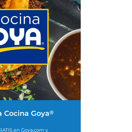
a Cocina Goya
®
RATIS en Goya.com y