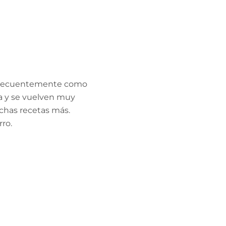
n frecuentemente como
a y se vuelven muy
chas recetas más.
rro.