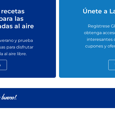
 recetas
Únete a L
para las
adas al aire
Regístrese G
obtenga acceso
interesantes
 verano y prueba
cupones y ofer
sas para disfrutar
al aire libre.
s