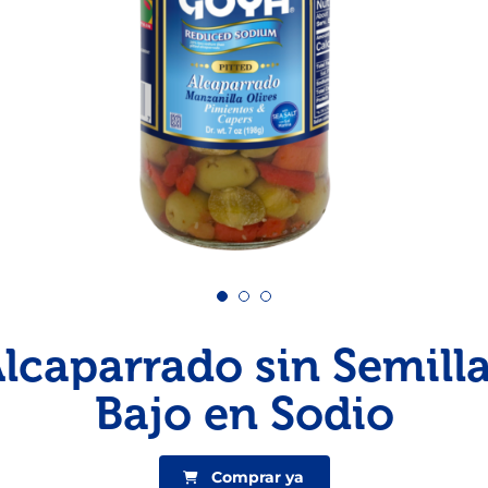
Pescado
Pudin
Camarón
lcaparrado sin Semill
Bajo en Sodio
Comprar ya